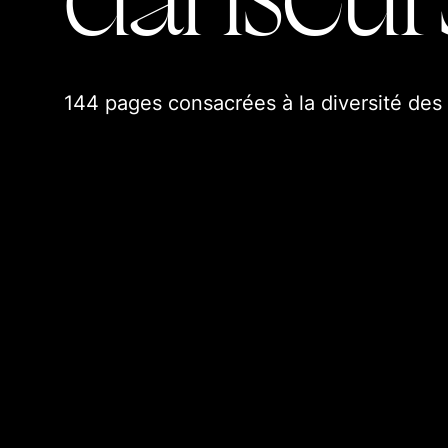
Nos hors-série
Nos articles
144 pages consacrées à la diversité des