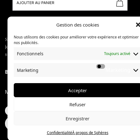
AJOUTER AU PANIER
Gestion des cookies
Nous utilisons des cookies pour améliorer votre expérience et optimiser
Sphères explore des communautés à travers du
nos publicités.
journalisme long format, illustré de photographies
Fonctionnels
Toujours activé
soignées.
Marketing
Marketing
Boutique
À propos de Sphères
La collection Sphères
Accepter
Mentions légales
Confidentialité
Refuser
Enregistrer
AJOUTER
Les horlogers
12 €
© Sphères magazine — 2024 — Tous droits réservés
AU PANIER
Confidentialité
À propos de Sphères