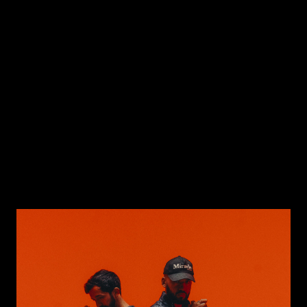
plutôt pour les modèles artistiques et
préfère bien souvent avoir le poignet nu.
Mais tous deux se rejoignent dans leur
rapport anxieux au temps, qui file toujours
plus vite. À eux, comme à vous, ce numéro
de
Sphères
, peut-être plus encore que les
précédents, propose un ralentissement.
Pour se plonger dans l’horlogerie, il faut
prendre son temps.