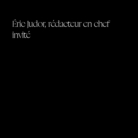
Éric Judor, rédacteur en chef
invité
À deux jours du bouclage, Éric Judor nous
a finalement envoyé son édito. Enfin, il a
essayé. Apparemment, son adresse mail ne
fonctionne pas. Là-dessus, nous lui avons
proposé de nous l’envoyer par WeTransfer.
Sa réponse : « Je ne sais pas comment on
fait. » Tout ça s’est terminé avec des
photos de son écran d’ordinateur envoyées
par Whatsapp. Quelle bonne idée, on s’est
dit, de lui avoir proposé d’écrire sur le
thème suivant : comment fait-on pour ne