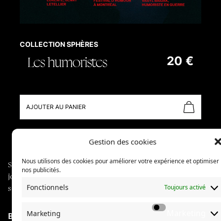
COLLECTION SPHÈRES
Les humoristes
20 €
AJOUTER AU PANIER
Gestion des cookies
Nous utilisons des cookies pour améliorer votre expérience et optimiser
Sphères explore des communautés à travers du
nos publicités.
journalisme long format, illustré de photographies
Fonctionnels
Toujours activé
soignées.
Marketing
Marketing
Boutique
À propos de Sphères