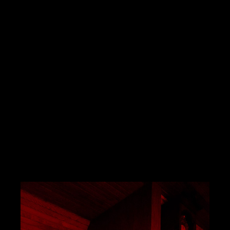
trentenaire, actrice et réalisatrice de films
pornographiques, qui juge que le désir n’a
pas de genre, a cofondé un club libertin
dans lequel elle veut
« renverser le système
pour que la femme décide, et non pas
l’homme »
, mais se refuse au libertinage du
fait de sa
« jalousie-possessivité »
.
Chacun développe sa vision de la sexualité
et du libertinage. Sans surprise, elles sont
opposées.