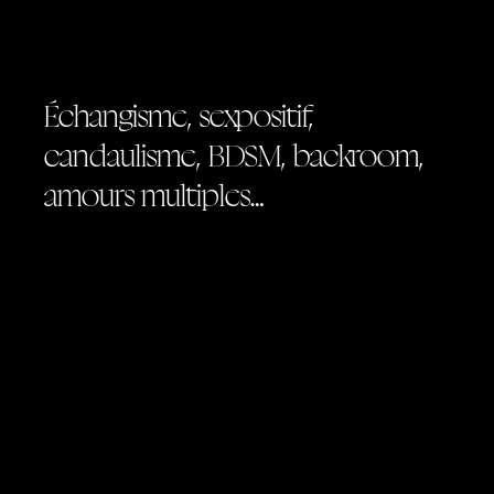
Échangisme, sexpositif,
candaulisme, BDSM, backroom,
amours multiples…
Une fois leur rigoureux code de conduite
posé, les libertins ou adeptes du
mouvement sexpositif explorent
sereinement les plaisirs charnels. À deux,
trois, quatre ou plus, chez eux, en clubs ou
dans des soirées privées, ils effleurent,
caressent, transpirent, griffent, lèchent,
mordent, fouettent, râlent, embrassent. Ils