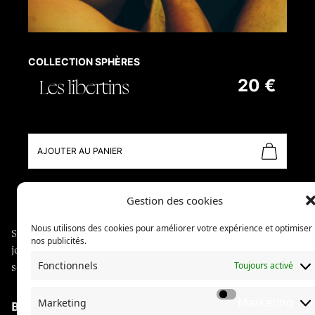
COLLECTION SPHÈRES
Les libertins
20 €
AJOUTER AU PANIER
Gestion des cookies
Nous utilisons des cookies pour améliorer votre expérience et optimiser
Sphères explore des communautés à travers du
nos publicités.
journalisme long format, illustré de photographies
Fonctionnels
Toujours activé
soignées.
Marketing
Marketing
Boutique
À propos de Sphères