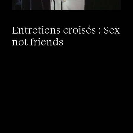
Entretiens croisés : Sex
not friends
D’une part Frédéric Beigbeder, un homme
quinquagénaire, écrivain, libertin retraité et
provocateur dans l’âme, qui distingue
nettement désirs féminin et masculin,
déplore le
« puritanisme »
ambiant, critique
un
« néoféminisme »
trop tranché et définit
la jalousie comme un
« aphrodisiaque »
.
De l’autre Nikita Bellucci, une femme