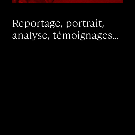
Reportage, portrait,
analyse, témoignages…
Dans ce numéro, découvrez un reportage
au cœur des
backrooms
, ces arrière-salles
de boîtes où l’on baise sans retenue ; un
portrait de Séverine Bellini, circassienne-
contorsionniste-libertine ; une interview de
l’autrice, réalisatrice et ancienne actrice
pornographique Ovidie, abstinente par
choix et par dépit ; un portfolio en
immersion dans les nuits écarlates, soirées