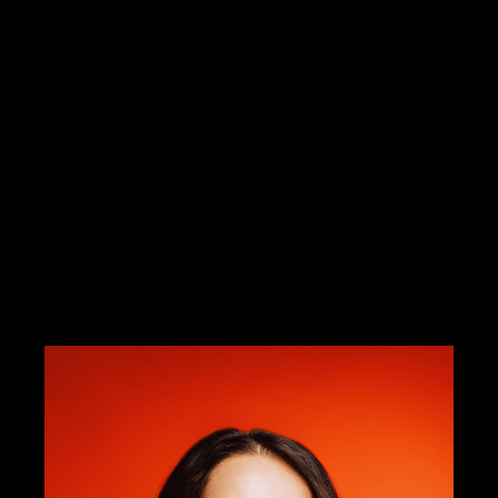
vibrent. Toues les classes sociales
s’envoient en l’air sagement ou
sauvagement dans le clair-obscur
d’espaces discrets. Aux termes « stupre »,
« luxure », « dépravation », « débauche »,
lestés d’une négativité imposée par une
morale désuète, les libertins que nous
avons rencontrés rendent une légèreté
joyeuse.
Les pages qui suivent invitent à l’explorer.