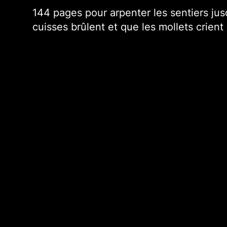
Nos hors-série
144 pages pour arpenter les sentiers jus
cuisses brûlent et que les mollets crient
Nos articles