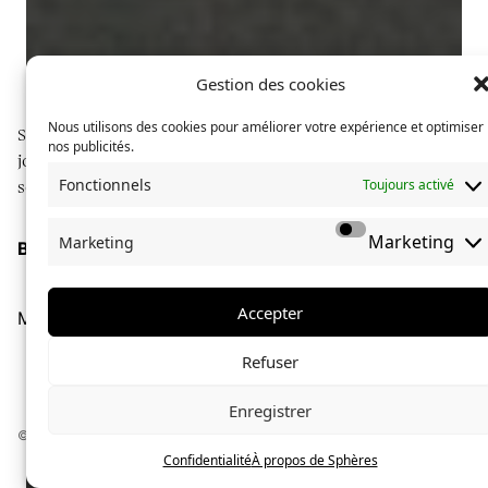
Gestion des cookies
Nous utilisons des cookies pour améliorer votre expérience et optimiser
Sphères explore des communautés à travers du
nos publicités.
journalisme long format, illustré de photographies
Fonctionnels
Toujours activé
soignées.
Marketing
Marketing
Boutique
À propos de Sphères
La collection Sphères
Accepter
Mentions légales
Confidentialité
Refuser
Marion Durand
le
5 juin 2024
Enregistrer
Dans le même Panier
© Sphères magazine — 2024 — Tous droits réservés
Confidentialité
À propos de Sphères