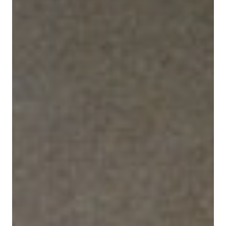
À propos de Sphères
Boutique
La collection Sphères
Nos hors-série
Nos articles