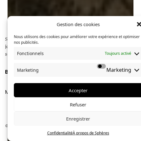
Gestion des cookies
Nous utilisons des cookies pour améliorer votre expérience et optimiser
Sphères explore des communautés à travers du
nos publicités.
journalisme long format, illustré de photographies
Fonctionnels
Toujours activé
soignées.
Marketing
Marketing
Boutique
À propos de Sphères
La collection Sphères
Accepter
Mentions légales
Confidentialité
Refuser
Marion Cazanove
le
9 octobre 2021
Enregistrer
Encrer son identité
© Sphères magazine — 2024 — Tous droits réservés
Confidentialité
À propos de Sphères