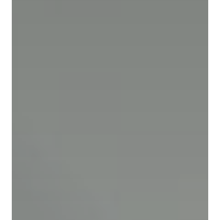
À propos de Sphères
Boutique
La collection Sphères
Nos hors-série
Nos articles