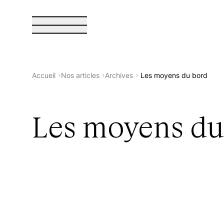
Sphères Magazine
Accueil
Nos articles
Archives
Les moyens du bord
Les moyens du
À propos de Sphères
Boutique
La collection Sphères