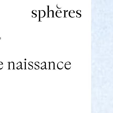
e
e naissance