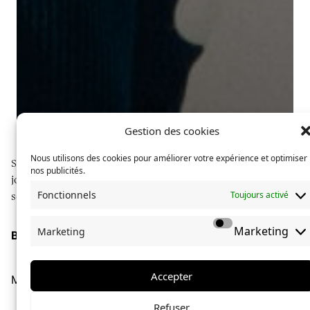
Gestion des cookies
Nous utilisons des cookies pour améliorer votre expérience et optimiser
Sphères explore des communautés à travers du
nos publicités.
journalisme long format, illustré de photographies
Fonctionnels
Toujours activé
soignées.
Marketing
Marketing
Boutique
À propos de Sphères
La collection Sphères
Accepter
Mentions légales
Confidentialité
Lucas Bidault
le
11 février 2025
Refuser