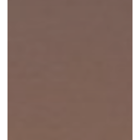
À propos de Sphères
Boutique
La collection Sphères
Nos hors-série
Nos articles