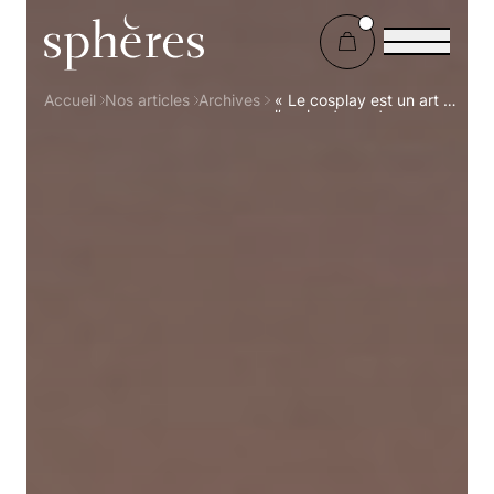
Sphères Magazine
Accueil
Nos articles
Archives
« Le cosplay est un art de
l’enchantement »