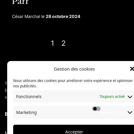
Parr
César Marchal
le
28 octobre 2024
1
2
Next →
Gestion des cookies
Nous utilisons des cookies pour améliorer votre expérience et optimiser
Sphères explore des communautés à travers du
nos publicités.
journalisme long format, illustré de photographies
Fonctionnels
Toujours activé
soignées.
Marketing
Marketing
Boutique
À propos de Sphères
La collection Sphères
Accepter
Mentions légales
Confidentialité