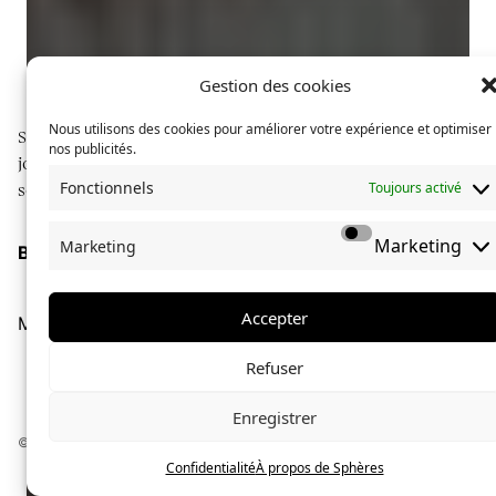
Gestion des cookies
Nous utilisons des cookies pour améliorer votre expérience et optimiser
Sphères explore des communautés à travers du
nos publicités.
journalisme long format, illustré de photographies
Fonctionnels
Toujours activé
soignées.
Marketing
Marketing
Boutique
À propos de Sphères
La collection Sphères
Accepter
Mentions légales
Confidentialité
César Marchal
le
1 octobre 2021
Refuser
Le tatouage se mêle de
Enregistrer
performance
© Sphères magazine — 2024 — Tous droits réservés
Confidentialité
À propos de Sphères