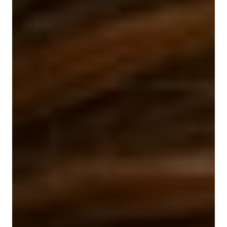
À propos de Sphères
Boutique
La collection Sphères
Nos hors-série
Nos articles