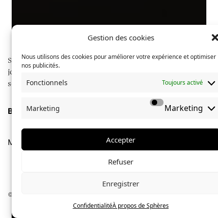
Gestion des cookies
Nous utilisons des cookies pour améliorer votre expérience et optimiser
Sphères explore des communautés à travers du
nos publicités.
journalisme long format, illustré de photographies
Fonctionnels
Toujours activé
soignées.
Marketing
Marketing
Boutique
À propos de Sphères
La collection Sphères
Accepter
Mentions légales
Confidentialité
Lucas Bidault
le
1 mai 2020
Refuser
« Nous sommes des machines de
Enregistrer
guerres »
© Sphères magazine — 2024 — Tous droits réservés
Confidentialité
À propos de Sphères