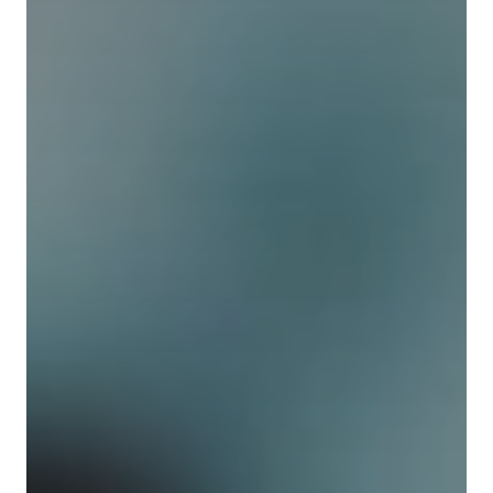
À propos de Sphères
Boutique
La collection Sphères
Nos hors-série
Nos articles