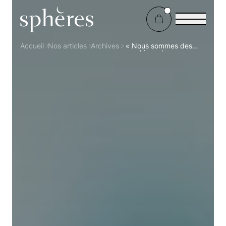
Sphères Magazine
Accueil
Nos articles
Archives
« Nous sommes des
machines de guerres »