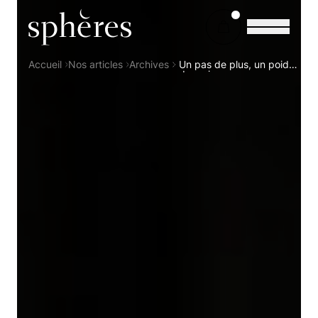
Sphères Magazine
Accueil
Nos articles
Archives
Un pas de plus, un poids
de moins