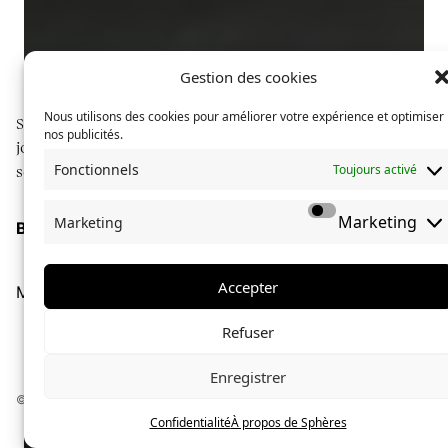
Gestion des cookies
Nous utilisons des cookies pour améliorer votre expérience et optimiser
Sphères explore des communautés à travers du
nos publicités.
journalisme long format, illustré de photographies
Fonctionnels
Toujours activé
soignées.
Marketing
Marketing
Boutique
À propos de Sphères
La collection Sphères
Accepter
Mentions légales
Confidentialité
Refuser
César Marchal
le
30 septembre 2020
Enregistrer
Un pas de plus, un poids de moins
© Sphères magazine — 2024 — Tous droits réservés
Confidentialité
À propos de Sphères