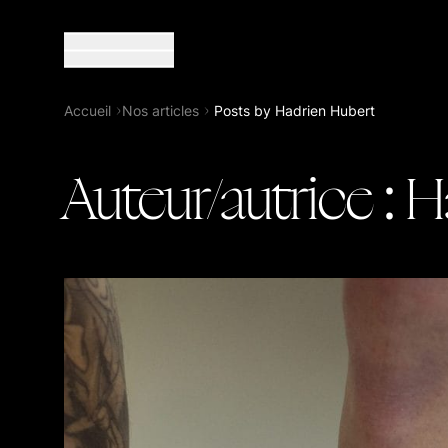
Sphères Magazine
Accueil
Nos articles
Posts by Hadrien Hubert
Auteur/autrice :
H
À propos de Sphères
Boutique
La collection Sphères
Nos hors-série