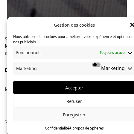
Gestion des cookies
Nous utilisons des cookies pour améliorer votre expérience et optimiser
Sphères explore des communautés à travers du
nos publicités.
journalisme long format, illustré de photographies
Fonctionnels
Toujours activé
soignées.
Marketing
Marketing
Boutique
À propos de Sphères
La collection Sphères
Accepter
Mentions légales
Confidentialité
La rédaction
le
26 mai 2026
Refuser
Blandine L’Hirondel : femme de
Enregistrer
tête
© Sphères magazine — 2024 — Tous droits réservés
Confidentialité
À propos de Sphères