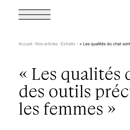
Sphères Magazine
Accueil
Nos articles
Extraits
« Les qualités du chat son
« Les qualités 
À propos de Sphères
des outils pré
Boutique
les femmes »
La collection Sphères