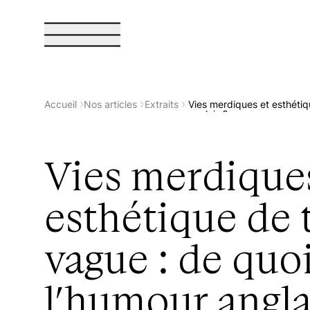
Sphères Magazine
Accueil
Nos articles
Extraits
Vies merdiques et esthétiqu
anglais ?
Vies merdique
À propos de Sphères
esthétique de 
Boutique
vague : de quoi
La collection Sphères
l’humour angla