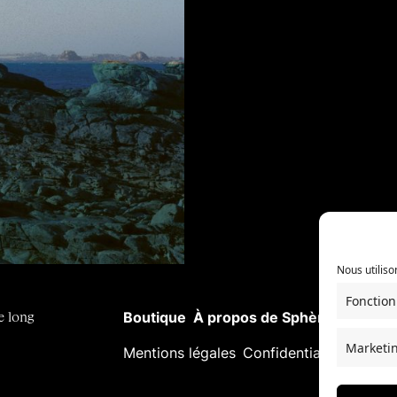
Nous utiliso
Fonction
e long
Boutique
À propos de Sphères
La coll
Marketi
Mentions légales
Confidentialité