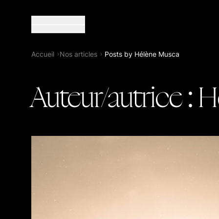
Sphères Magazine
Accueil
Nos articles
Posts by Hélène Musca
Auteur/autrice :
H
À propos de Sphères
Boutique
La collection Sphères
Nos hors-série